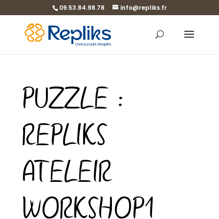
09.53.84.98.78
info@repliks.fr
PUZZLE :
REPLIKS
ATELEIR
WORKSHOP1