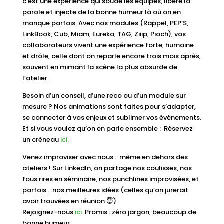
c’est une expérience qui soude les équipes, libère la
parole et injecte de la bonne humeur là où on en
manque parfois. Avec nos modules (Rappel, PEP’S,
LinkBook, Cub, Miam, Eureka, TAG, Ziiip, Pioch), vos
collaborateurs vivent une expérience forte, humaine
et drôle, celle dont on reparle encore trois mois après,
souvent en mimant la scène la plus absurde de
l’atelier.
Besoin d’un conseil, d’une reco ou d’un module sur
mesure ? Nos animations sont faites pour s’adapter,
se connecter à vos enjeux et sublimer vos événements.
Et si vous voulez qu’on en parle ensemble : Réservez
un créneau
ici.
Venez improviser avec nous… même en dehors des
ateliers ! Sur LinkedIn, on partage nos coulisses, nos
fous rires en séminaire, nos punchlines improvisées, et
parfois… nos meilleures idées (celles qu’on jurerait
avoir trouvées en réunion 😇).
Rejoignez-nous
ici
. Promis : zéro jargon, beaucoup de
bonne humeur.