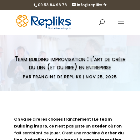
09.53.84.98.78
info@repliks.fr
Team building improvisation : l’art de créer
du lien (et du rire) en entreprise
PAR
FRANCINE DE REPLIKS
|
NOV 25, 2025
On va se dire les choses franchement ! Le
team
building impro
, ce n’est pas juste un
atelier
où l’on
fait semblant de jouer. C’est une machine à
créer du
lien
, à
réveiller les équipes
et à
casser la routine