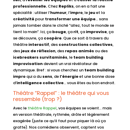
professionnelle.
Chez
Repliks
, on en a fait une
spécialité : utiliser l’
humour
, l’
impro
, le
jeu
et la
créativité
pour
transformer une équipe
… sans
jamais tomber dans le cliché “allez, tout le monde se
tient la main”. Ici, ça
bouge
, ça
rit
, ça
improvise
, ça
se découvre, ça
coopère
. Que ce soit à travers du
théâtre
interactif
, des
constructions collectives
,
des
jeux de réflexion
, des
repas animés
ou des
icebreakers survitaminés
, le
team building
improvisation
devient un vrai révélateur de
dynamique. Bref : si vous cherchez un
team building
impro
qui a du
sens
, de
l’énergie
et une bonne dose
d’
intelligence collective
… vous êtes au bon endroit.
Théâtre “Rappel” : le théâtre qui vous
ressemble (trop ?)
Avec le
théâtre Rappel
, vos équipes se voient… mais
en version théâtrale, rythmée, drôle et légèrement
exagérée (juste ce qu’il faut pour piquer là où ça
gratte). Nos comédiens observent, captent vos