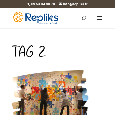
09.53.84.98.78
info@repliks.fr
TAG 2