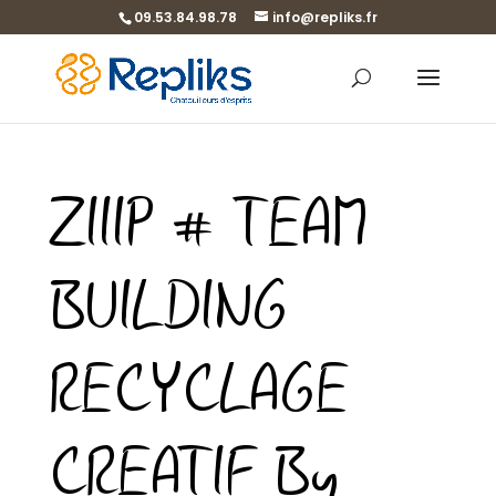
09.53.84.98.78
info@repliks.fr
ZIIIP # TEAM
BUILDING
RECYCLAGE
CREATIF By