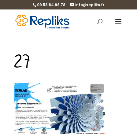
09.53.84.98.78
info@repliks.fr
27