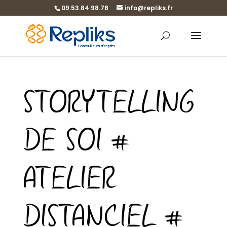
09.53.84.98.78
info@repliks.fr
STORYTELLING
DE SOI #
ATELIER
DISTANCIEL #