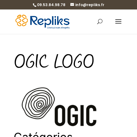
09.53.84.98.78
info@repliks.fr
OGIC LOGO