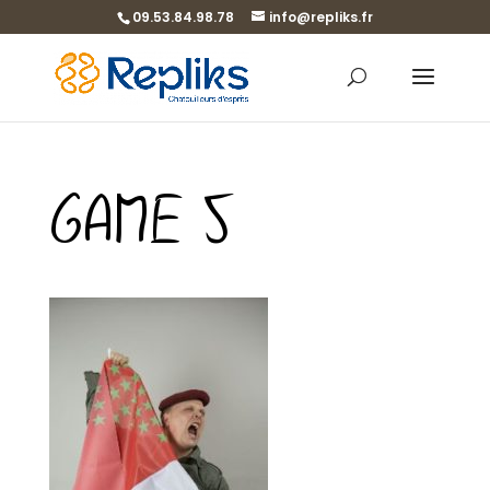
09.53.84.98.78
info@repliks.fr
GAME 5