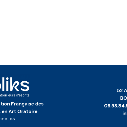
52 
BO
iation Française des
09.53.84.
 en Art Oratoire
i
nnelles