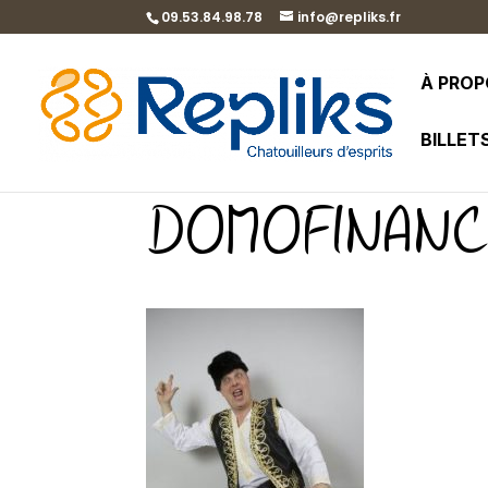
09.53.84.98.78
info@repliks.fr
À PRO
BILLET
DOMOFINANCE