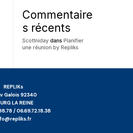
Commentaire
s récents
Scottniday
dans
Planifier
une réunion by Repliks
REPLIKs
Av Galois 92340
URG LA REINE
98.78 / 06.69.72.18.38
nfo@repliks.fr