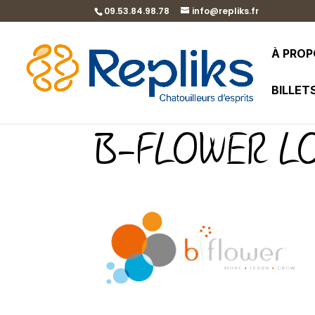
09.53.84.98.78
info@repliks.fr
À PRO
BILLET
B-FLOWER L