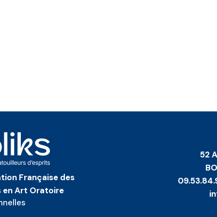
52 
BO
iation Française des
09.53.84.
 en Art Oratoire
i
nnelles