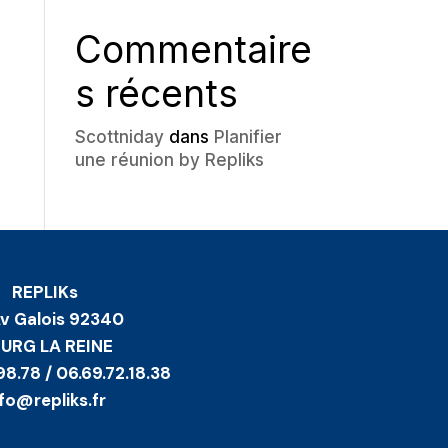
Commentaire
s récents
Scottniday
dans
Planifier
une réunion by Repliks
REPLIKs
Av Galois 92340
URG LA REINE
98.78 / 06.69.72.18.38
nfo@repliks.fr