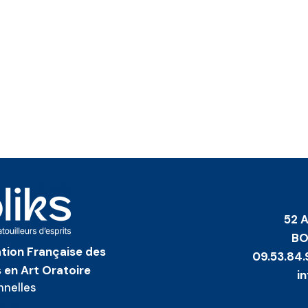
52 
BO
iation Française des
09.53.84.
 en Art Oratoire
i
nnelles