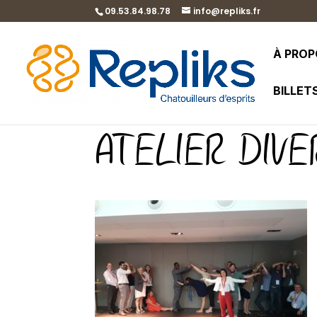
09.53.84.98.78
info@repliks.fr
À PRO
BILLET
ATELIER DIVE