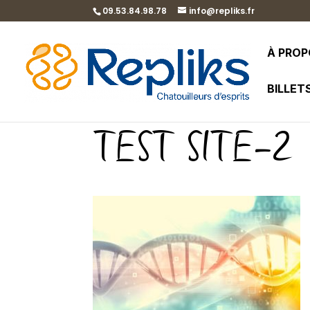
09.53.84.98.78
info@repliks.fr
À PRO
BILLET
TEST SITE-2