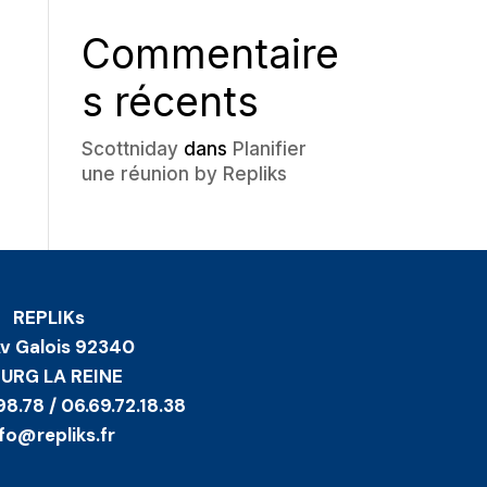
Commentaire
s récents
Scottniday
dans
Planifier
une réunion by Repliks
REPLIKs
Av Galois 92340
URG LA REINE
98.78 / 06.69.72.18.38
nfo@repliks.fr