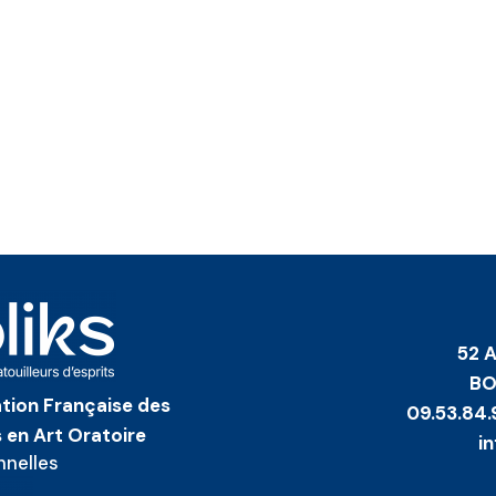
52 
BO
iation Française des
09.53.84.
 en Art Oratoire
i
nnelles