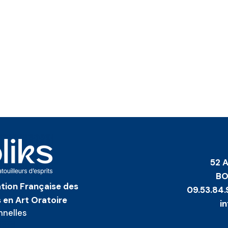
52 
BO
iation Française des
09.53.84.
 en Art Oratoire
i
nnelles