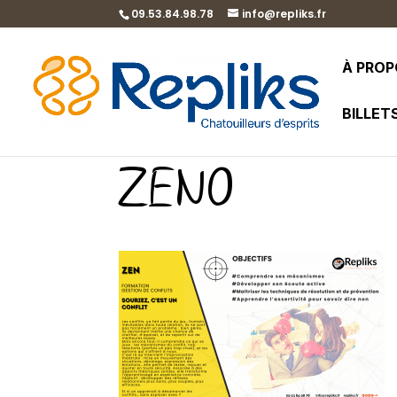
09.53.84.98.78
info@repliks.fr
À PRO
BILLET
ZEN0