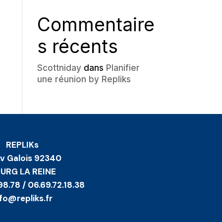
Commentaire
s récents
Scottniday
dans
Planifier
une réunion by Repliks
REPLIKs
Av Galois 92340
URG LA REINE
98.78 / 06.69.72.18.38
nfo@repliks.fr