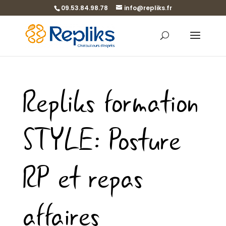
09.53.84.98.78
info@repliks.fr
Repliks formation
STYLE: Posture
RP et repas
affaires