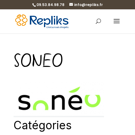
09.53.84.98.78
info@repliks.fr
SONEO
Catégories