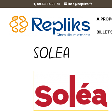
09.53.84.98.78
info@repliks.fr
À PRO
BILLET
SOLEA