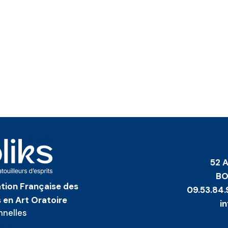
52 
BO
iation Française des
09.53.84.
 en Art Oratoire
i
nnelles