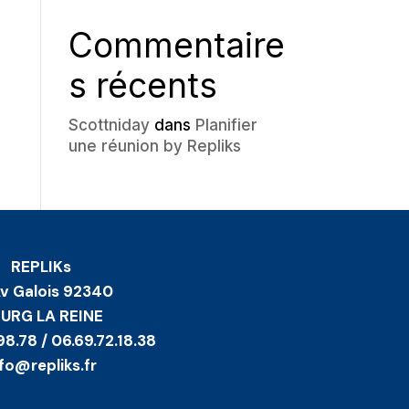
Commentaire
s récents
Scottniday
dans
Planifier
une réunion by Repliks
REPLIKs
Av Galois 92340
URG LA REINE
98.78 / 06.69.72.18.38
nfo@repliks.fr