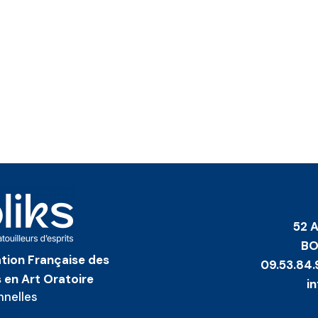
52 
BO
iation Française des
09.53.84.
 en Art Oratoire
i
nnelles