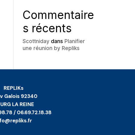
Commentaire
s récents
Scottniday
dans
Planifier
une réunion by Repliks
REPLIKs
Av Galois 92340
URG LA REINE
98.78 / 06.69.72.18.38
nfo@repliks.fr