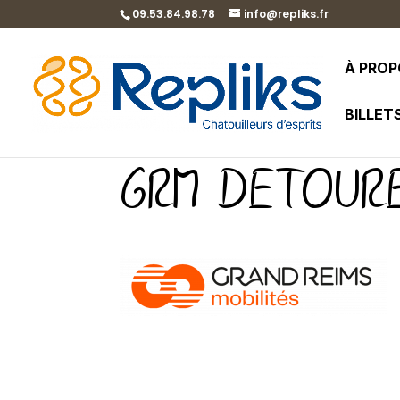
09.53.84.98.78
info@repliks.fr
À PRO
BILLET
GRM DETOURE