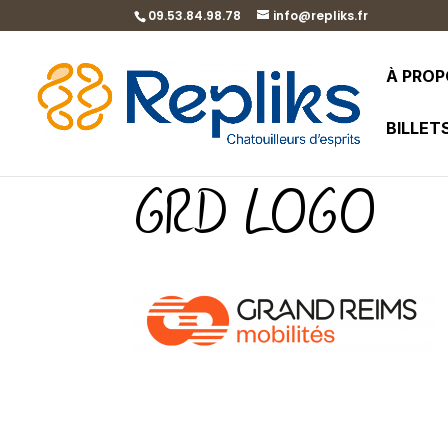
09.53.84.98.78
info@repliks.fr
À PRO
BILLET
GRD LOGO