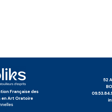
52 
BO
iation Française des
09.53.84.
 en Art Oratoire
i
nnelles