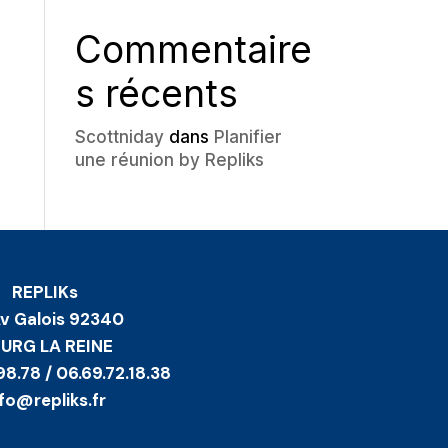
Commentaire
s récents
Scottniday
dans
Planifier
une réunion by Repliks
REPLIKs
Av Galois 92340
URG LA REINE
98.78 / 06.69.72.18.38
nfo@repliks.fr