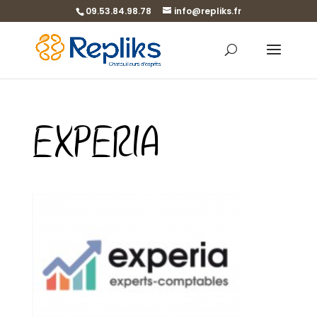
09.53.84.98.78
info@repliks.fr
EXPERIA