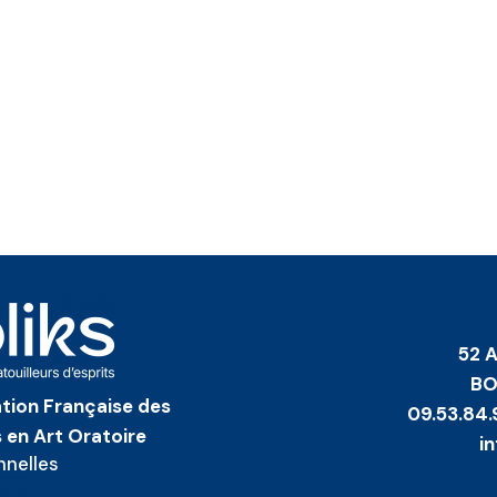
52 
BO
iation Française des
09.53.84.
 en Art Oratoire
i
nnelles