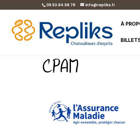
09.53.84.98.78
info@repliks.fr
À PRO
BILLET
CPAM