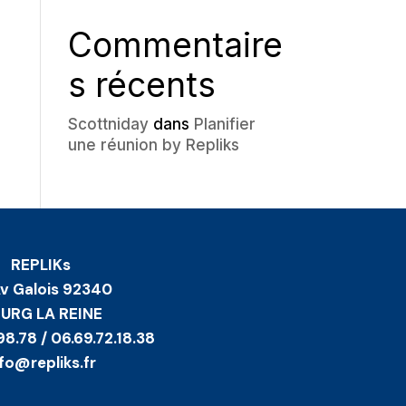
Commentaire
s récents
Scottniday
dans
Planifier
une réunion by Repliks
REPLIKs
Av Galois 92340
URG LA REINE
98.78 / 06.69.72.18.38
nfo@repliks.fr