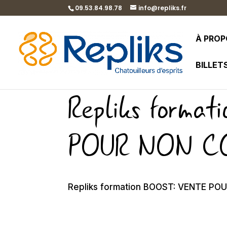
09.53.84.98.78
info@repliks.fr
À PRO
BILLET
Repliks forma
POUR NON C
Repliks formation BOOST: VENTE 