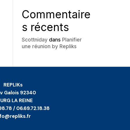
Commentaire
s récents
Scottniday
dans
Planifier
une réunion by Repliks
REPLIKs
Av Galois 92340
URG LA REINE
98.78 / 06.69.72.18.38
nfo@repliks.fr