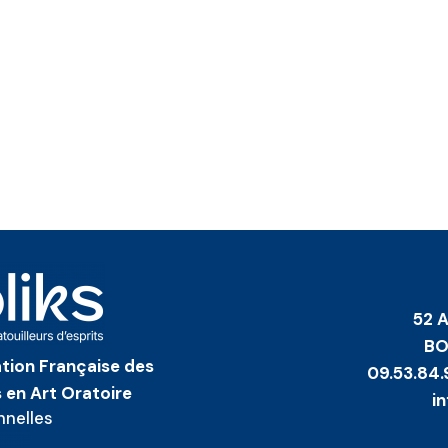
52 
BO
iation Française des
09.53.84.
 en Art Oratoire
i
nnelles