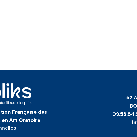
52 
BO
iation Française des
09.53.84.
 en Art Oratoire
i
nnelles