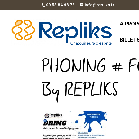
09.53.84.98.78
info@repliks.fr
À PRO
BILLET
PHONING # F
By REPLIKS