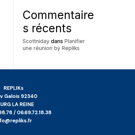
Commentaire
s récents
Scottniday
dans
Planifier
une réunion by Repliks
REPLIKs
Av Galois 92340
URG LA REINE
98.78 / 06.69.72.18.38
nfo@repliks.fr