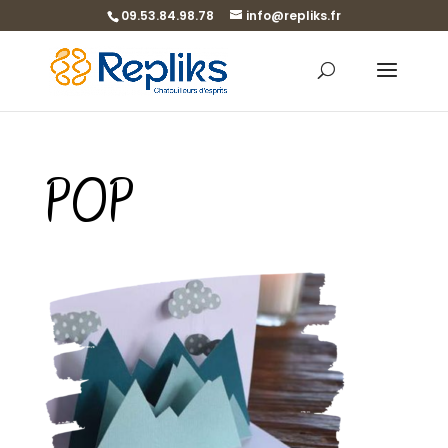
09.53.84.98.78
info@repliks.fr
POP