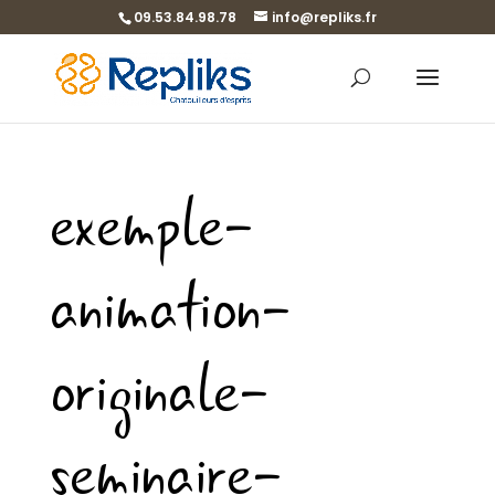
09.53.84.98.78
info@repliks.fr
exemple-
animation-
originale-
seminaire-