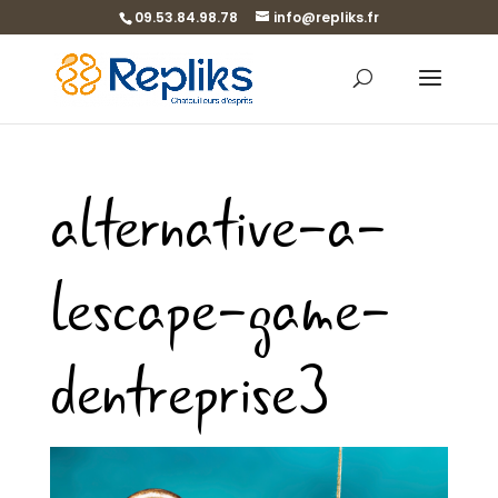
09.53.84.98.78
info@repliks.fr
alternative-a-
lescape-game-
dentreprise3