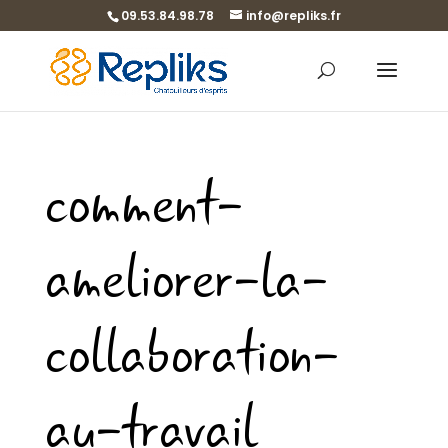
09.53.84.98.78
info@repliks.fr
comment-
ameliorer-la-
collaboration-
au-travail