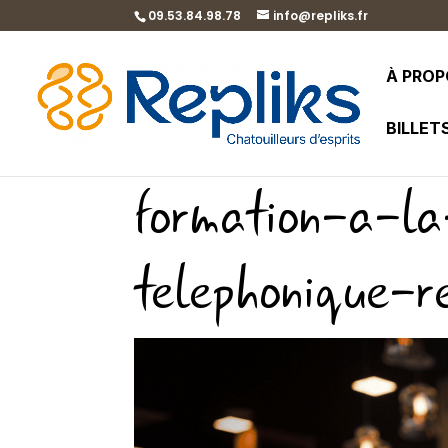
09.53.84.98.78
info@repliks.fr
À PRO
BILLET
formation-a-la
telephonique-re