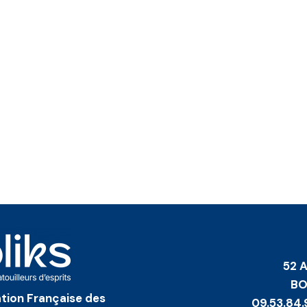
52 
BO
iation Française des
09.53.84.