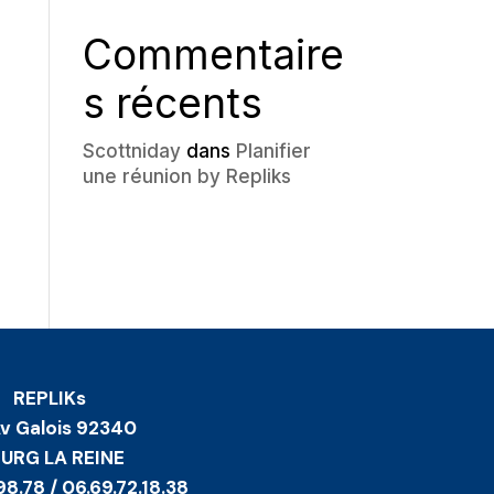
Commentaire
s récents
Scottniday
dans
Planifier
une réunion by Repliks
REPLIKs
Av Galois 92340
URG LA REINE
98.78 / 06.69.72.18.38