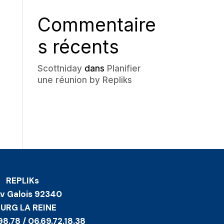
Commentaire
s récents
Scottniday
dans
Planifier
une réunion by Repliks
REPLIKs
Av Galois 92340
URG LA REINE
98.78 / 06.69.72.18.38