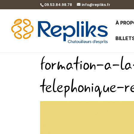
09.53.84.98.78
info@repliks.fr
À PRO
BILLET
formation-a-la
telephonique-r