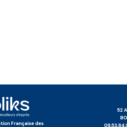
52 
BO
iation Française des
09.53.84.