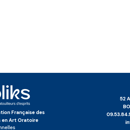
52 
BO
iation Française des
09.53.84.
 en Art Oratoire
i
nnelles