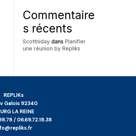
Commentaire
s récents
Scottniday
dans
Planifier
une réunion by Repliks
REPLIKs
Av Galois 92340
URG LA REINE
98.78 / 06.69.72.18.38
nfo@repliks.fr