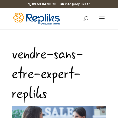
09.53.84.98.78
info@repliks.fr
vendre-sans-
etre-expert-
repliks