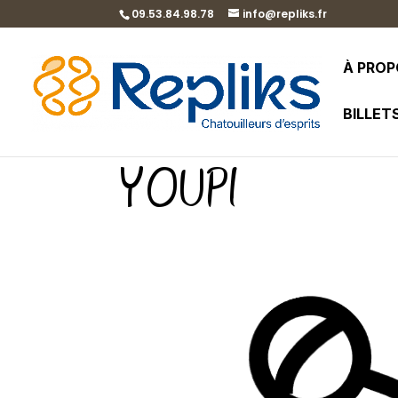
09.53.84.98.78
info@repliks.fr
À PRO
BILLET
YOUPI