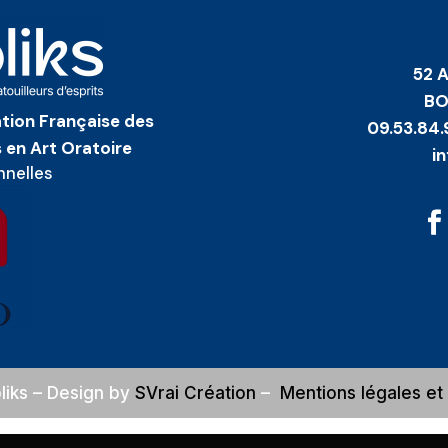
52 
BO
iation Française des
09.53.84.
 en Art Oratoire
i
nnelles
liks
– Design by
SVrai Création
–
Mentions légales e