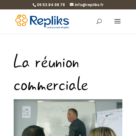
09.53.84.98.78
info@repliks.fr
La réunion
commerciale