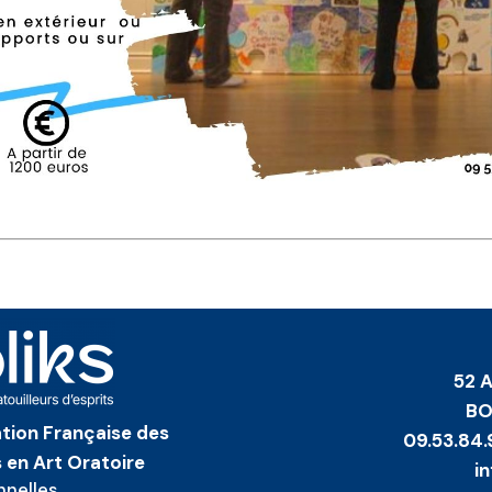
52 
BO
iation Française des
09.53.84.
 en Art Oratoire
i
nnelles