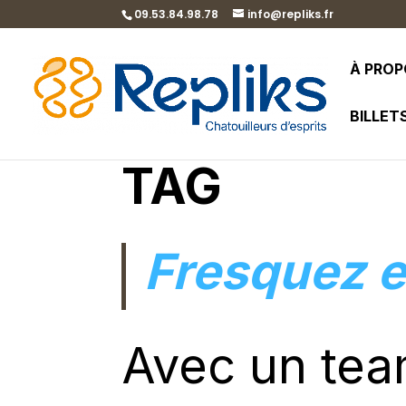
09.53.84.98.78
info@repliks.fr
À PRO
BILLET
TAG
Fresquez e
Avec un team