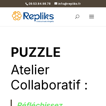
09.53.84.98.78
info@repliks.fr
PUZZLE
Atelier
Collaboratif :
Réfléchissez