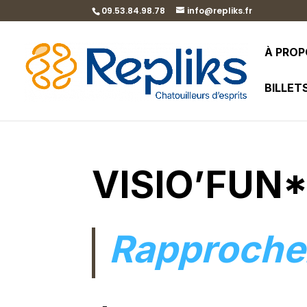
09.53.84.98.78
info@repliks.fr
À PRO
BILLET
VISIO’FUN
Rapprochez