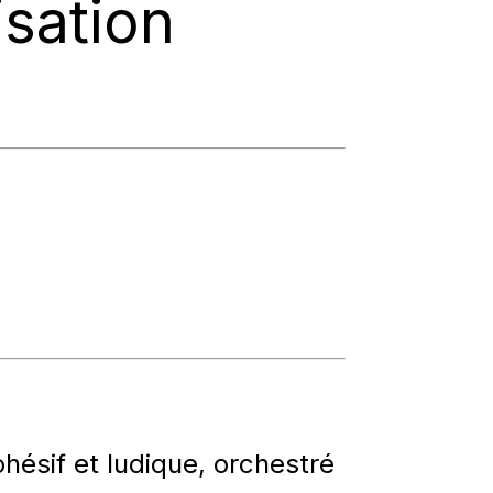
isation
ohésif et ludique
, orchestré