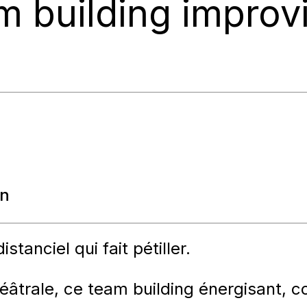
m building improv
on
istanciel qui fait pétiller.
éâtrale
, ce team building
énergisant, c