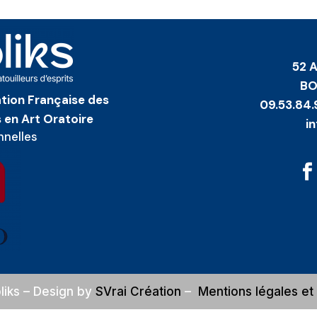
52 
BO
iation Française des
09.53.84.
 en Art Oratoire
i
nnelles
liks
– Design by
SVrai Création
–
Mentions légales e