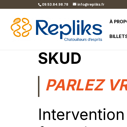
09.53.84.98.78
info@repliks.fr
À PRO
BILLET
SKUD
PARLEZ VR
Interventio