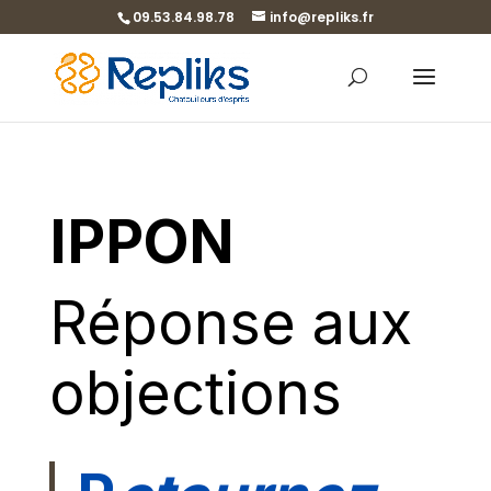
09.53.84.98.78
info@repliks.fr
I
PPON
Réponse aux
objections