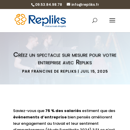
09.53.84.98.78
info@repliks.fr
Créez un spectacle sur mesure pour votre
entreprise avec Repliks
PAR
FRANCINE DE REPLIKS
|
JUIL 15, 2025
Saviez-vous que
75 % des salariés
estiment que des
événements d’entreprise
bien pensés améliorent
leur engagement au travail et leur sentiment
d’appartenance (étude Eventbrite 2024) ? Et ce n’est